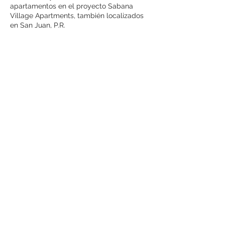
apartamentos en el proyecto Sabana
Village Apartments, también localizados
en San Juan, P.R.
En el año 2021, LUCHA logra la
adjudicación de fondos CDBG-DR para la
instalación de sistemas de energía solar,
cisternas, elevadores y construcción en
cuatro (4) de sus proyectos, de manera
que se equipen con energía renovable y
sistemas necesarios para afrontar
emergencias en caso de huracanes,
tormentas o escasez de energía.
Actualmente se trabaja en la construcción
del Zorzal Apartments y Sabana Village.
Además, brindamos miles de servicios a la
comunidad en nuestros proyectos y a
través de Puerto Rico.
En 2022, LUCHA desarrolla 4 albergues no
congregados con fondos ESG-CV: dos en
San Juan, uno en Arecibo y otro en